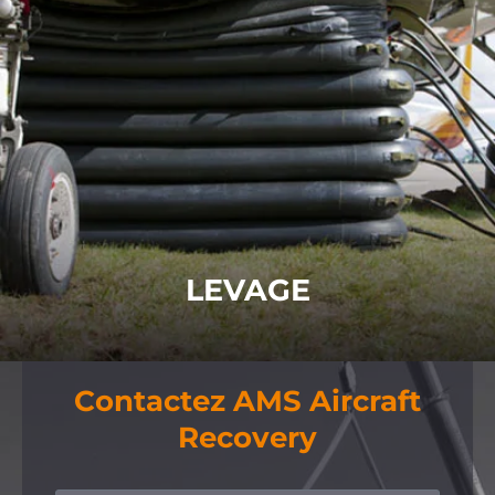
LEVAGE
Équipement de levage conforme à la norme
ARM/ARD, y compris
Airbags, Systèmes de levage
du fuselage, Outillage de l'aile supérieure
et
Systèmes d'attache.
POUR EN SAVOIR PLUS
LEVAGE
Contactez AMS Aircraft
Recovery