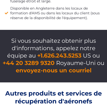
fuselage étroit et large.
Disponible en Angleterre dans les locaux de
formation d'AMS ou dans les locaux du client (sous
réserve de la disponibilité de l'équipement).
Si vous souhaitez obtenir plus
d'informations, appelez notre
équipe au
+1.626.243.5253
US ou
+44 20 3289 9320
Royaume-Uni ou
envoyez-nous un courriel
Autres produits et services de
récupération d'aéronefs