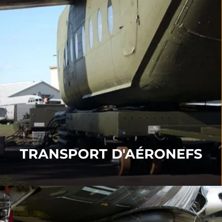
TRANSPORT D'AÉRONEFS
Nos produits de transport comprennent nos
Transporteur
,
Table tournante
,
Support d'angle
,
Systèmes de traîneau
et
Kits d'intervention
immédiate
.
POUR EN SAVOIR PLUS
TRANSPORT D'AÉRONEFS