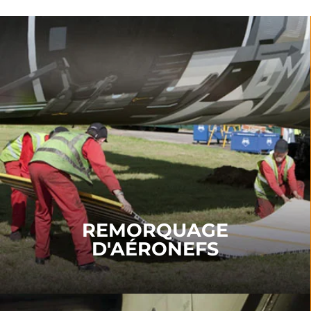
REMORQUAGE
D'AÉRONEFS
Nos produits de remorquage comprennent
Kits de
désembourbage
,
Panneaux de sol renforcés
et
Kits
d'intervention immédiate
.
POUR EN SAVOIR PLUS
REMORQUAGE
D'AÉRONEFS