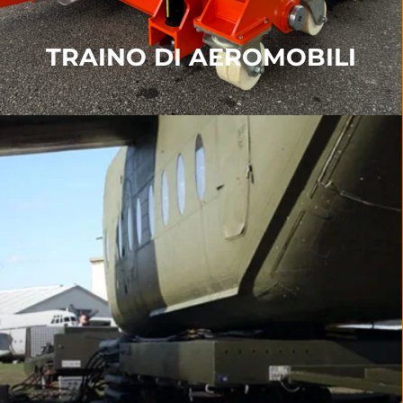
TRAINO DI AEROMOBILI
TRASPORTO AEREO
I nostri prodotti per il trasporto includono
Trasportatore
,
Giradischi
,
Supporto angolare
,
Sistemi a slitta
e
Kit di risposta immediata
.
PER SAPERNE DI PIÙ