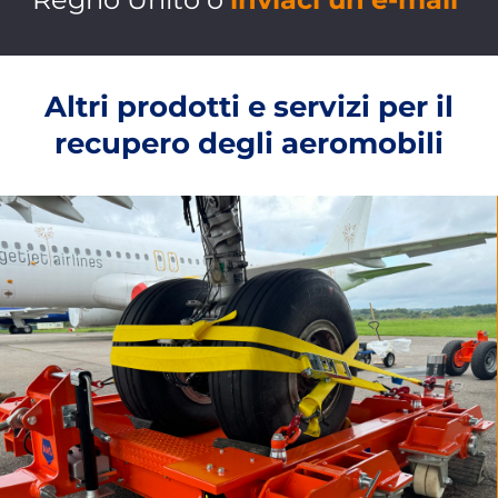
Altri prodotti e servizi per il
recupero degli aeromobili
TRAINO DI AEROMOBILI
I nostri prodotti per il traino includono
Dolly di
recupero, kit di disincaglio, pannelli di terra
rinforzati
e
Kit di risposta immediata
PER SAPERNE DI PIÙ