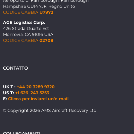
Aeroporto di Farnborough, Farnborough
Hampshire GU14 7JF, Regno Unito
CODICE GABBIA
U7972
AGE Logistics Corp.
426 Strada Duarte Est
Monrovia, CA 91016 USA
CODICE GABBIA
02708
CONTATTO
UK T :
+44 20 3289 9320
US T:
+1 626 243 5253
E:
Clicca per inviarci un'e-mail
© Copyright 2026 AMS Aircraft Recovery Ltd
COLLEGAMENTI