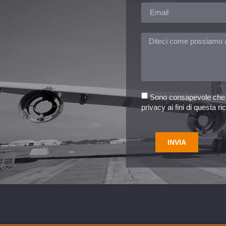
Sono consapevole che, i
privacy ai fini di questa ri
INVIA