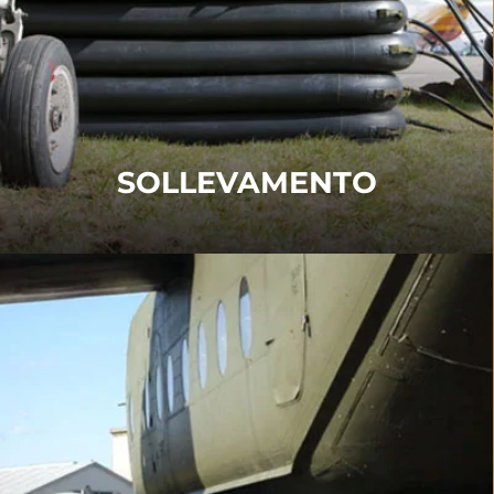
norme ARM/ARD, compresi airbag, sistemi di
sollevamento della fusoliera, attrezzature per l'ala
superiore e sistemi di legatura.
PER SAPERNE DI PIÙ
SOLLEVAMENTO
TRASPORTO AEREO
I nostri prodotti per il trasporto includono
Trasportatore
,
Giradischi
,
Supporto angolare
,
Sistemi a slitta
e
Kit di risposta immediata
.