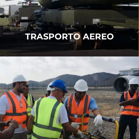
PER SAPERNE DI PIÙ
TRASPORTO AEREO
FORMAZIONE SUL
RECUPERO DEGLI
AEROMOBILI
La nostra formazione sul recupero degli aeromobili
comprende
Formazione pratica
,
Formazione del
team
e
Formazione dei co-ordinatori
.