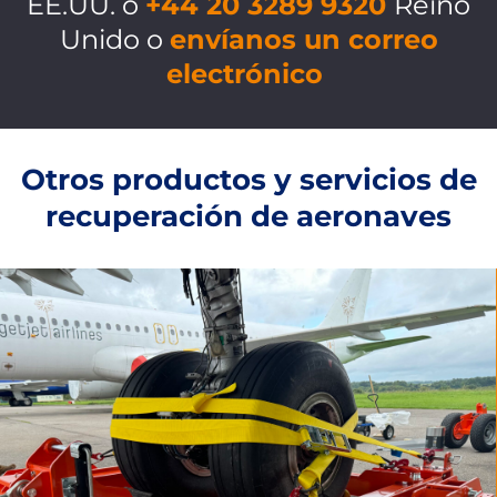
EE.UU. o
+44 20 3289 9320
Reino
Unido o
envíanos un correo
electrónico
Otros productos y servicios de
recuperación de aeronaves
REMOLQUE DE
AERONAVES
Nuestros productos de remolque incluyen
Carro de