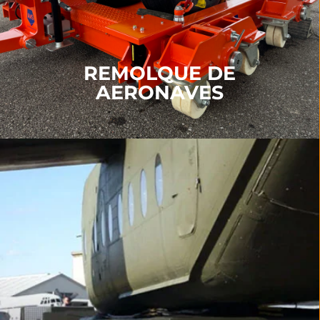
recuperación, kits de desempañado, paneles de
suelo reforzados
y
Kits de respuesta inmediata
MÁS INFORMACIÓN
REMOLQUE DE
AERONAVES
TRANSPORTE DE
AERONAVES
Nuestros productos de transporte incluyen nuestro
Transportador
,
Plato giratorio
,
Soporte angular
,
Sistemas Sledge
y
Kits de respuesta inmediata
.