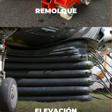
REMOLQUE
ELEVACIÓN
Equipo de elevación de acuerdo con ARM/ARD,
incluidos los airbags, los sistemas de elevación del
fuselaje, el utillaje del ala y los sistemas de
sujeción.
MÁS INFORMACIÓN
ELEVACIÓN