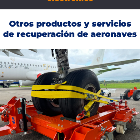
Otros productos y servicios
de recuperación de aeronaves
REMOLQUE
Nuestros productos de remolque incluyen
Carro de
recuperación, kits de desempañado, paneles de
suelo reforzados
y
Kits de respuesta inmediata
MÁS INFORMACIÓN