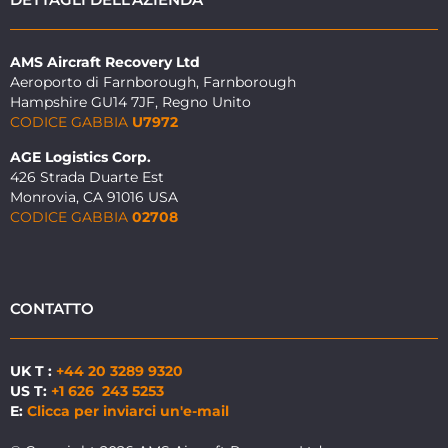
AMS Aircraft Recovery Ltd
Aeroporto di Farnborough, Farnborough
Hampshire GU14 7JF, Regno Unito
CODICE GABBIA
U7972
AGE Logistics Corp.
426 Strada Duarte Est
Monrovia, CA 91016 USA
CODICE GABBIA
02708
CONTATTO
UK T :
+44 20 3289 9320
US T:
+1 626 243 5253
E:
Clicca per inviarci un'e-mail