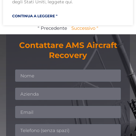
degli Stati Uniti, leggete qui.
CONTINUA A LEGGERE "
" Precedente
Successivo "
Contattare AMS Aircraft
Recovery