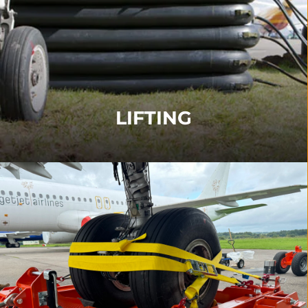
Hebevorrichtungen gemäß ARM/ARD, einschließlich
Airbags, Rumpfhebesysteme,
Überflügelausrüstungen und Anbindesysteme.
WEITERE INFORMATIONEN
LIFTING
TOWING
Spezialisierte Abschleppausrüstung für Unfälle mit
weichem Untergrund, einschließlich De-Bogging-Kits