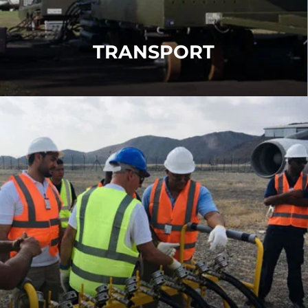
WEITERE INFORMATIONEN
TRANSPORT
AUSBILDUNG
Unser Aircraft Recovery Training umfasst
Praktische
Ausbildung
,
Team Ausbildung
und
Co-Ordinator
Ausbildung
.
WEITERE INFORMATIONEN