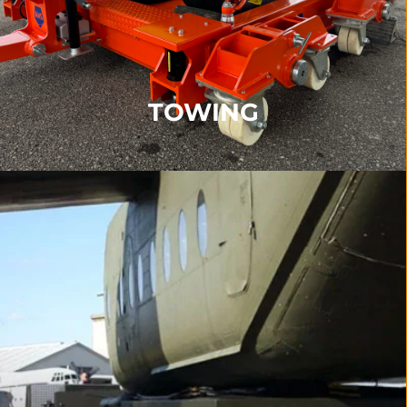
und provisorischer Fahrbahn.
WEITERE INFORMATIONEN
TOWING
TRANSPORT
Zu unseren Transportprodukten gehören unsere
Transporter, Dollies, Drehtische, Winkelstützen und
Schlittensysteme.
</p