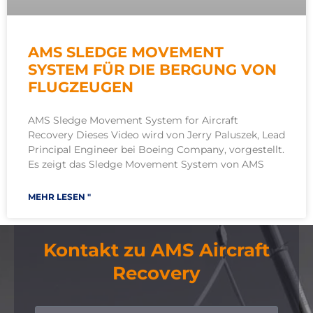
AMS SLEDGE MOVEMENT
SYSTEM FÜR DIE BERGUNG VON
FLUGZEUGEN
AMS Sledge Movement System for Aircraft
Recovery Dieses Video wird von Jerry Paluszek, Lead
Principal Engineer bei Boeing Company, vorgestellt.
Es zeigt das Sledge Movement System von AMS
MEHR LESEN "
Kontakt zu AMS Aircraft
Recovery