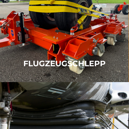
FLUGZEUGSCHLEPP
Unsere Abschleppprodukte umfassen unsere
Abschleppwagen, Entrümpelungssätze, verstärkte
Bodenbleche
und
Kits für die sofortige Reaktion
WEITERE INFORMATIONEN
FLUGZEUGSCHLEPP
LUFTFAHRZEUG-HEBEN
Hebekissen und Steuerkonsolen