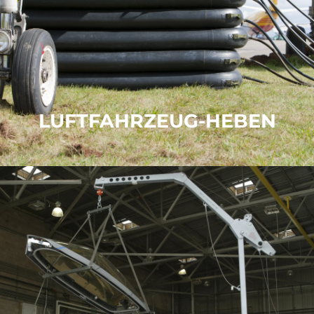
Sling Lift Systeme
Anbindungssätze
WEITERE INFORMATIONEN
LUFTFAHRZEUG-HEBEN
MULTI-AIRCRAFT
WARTUNG
CRANE