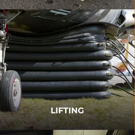
LIFTING
Hebekissen und Steuerkonsolen
Sling Lift Systeme
Anbindungssätze
WEITERE INFORMATIONEN
LIFTING