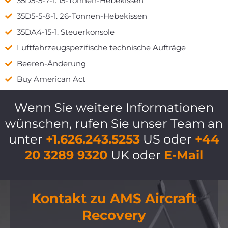
35D5-5-7-1. 15-Tonnen-Hebekissen
35D5-5-8-1. 26-Tonnen-Hebekissen
35DA4-15-1. Steuerkonsole
Luftfahrzeugspezifische technische Aufträge
Beeren-Änderung
Buy American Act
Wenn Sie weitere Informationen
wünschen, rufen Sie unser Team an
unter
+1.626.243.5253
US oder
+44
20 3289 9320
UK oder
E-Mail
Kontakt zu AMS Aircraft
Recovery