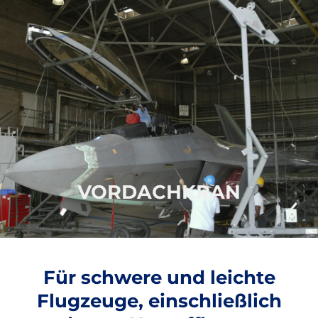
MULTI-AIRCRAFT
WARTUNG
CRANE
Canopy-Kran für Leichtflugzeuge und
Hubschrauber
WEITERE INFORMATIONEN
VORDACHKRAN
Für schwere und leichte
Flugzeuge, einschließlich