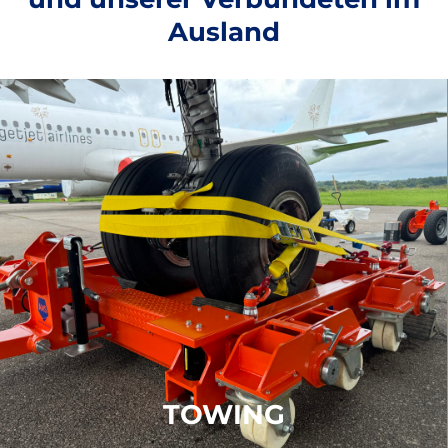
Ausland
TOWING
Entrümpelungs-Kits
Temporäre Fahrbahn
Lastüberwachung
Rettungspuppe
WEITERE INFORMATIONEN
TOWING