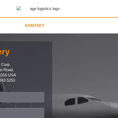
ÜBER
KONTAKT
DE
ery
 Corp.
te Road,
1016 USA
 243 5253