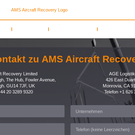
MILITÄR
AUSBILDUNG
RESSOURCEN
ntakt zu AMS Aircraft Recov
t Recovery Limited
AGE Logistik
gh, The Hub, Fowler Avenue,
426 East Duar
gh. GU14 7JF, UK
Monrovia, CA 9
+44 20 3289 9320
Telefon +1 626