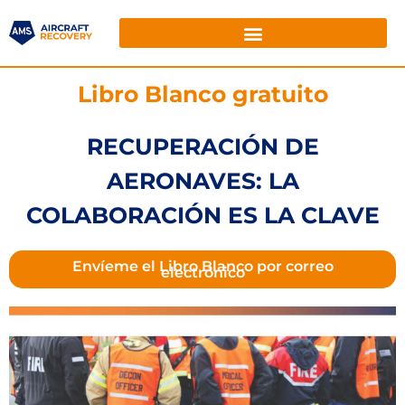
Libro Blanco gratuito
RECUPERACIÓN DE
AERONAVES: LA
COLABORACIÓN ES LA CLAVE
Envíeme el Libro Blanco por correo
electrónico